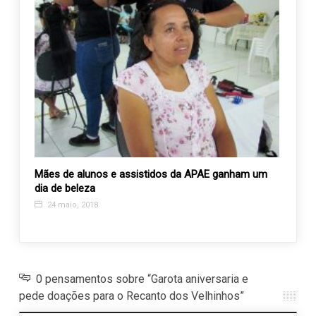
ara
Mães de alunos e assistidos da APAE ganham um
Lockp
dia de beleza
Casa 
traque
24 maio, 2018
20 a
0 pensamentos sobre “Garota aniversaria e
pede doações para o Recanto dos Velhinhos”