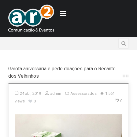
2 horas
Garota aniversaria e pede doações para o Recanto
dos Velhinhos
24 abr, 2019
admin
Assessorados
1.561
0
views
0