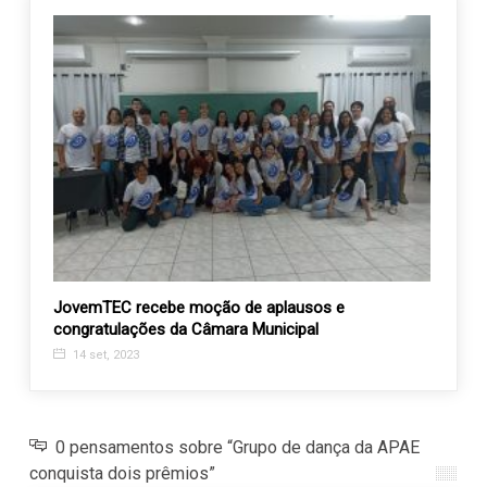
 de
JovemTEC recebe moção de aplausos e
Ainda
congratulações da Câmara Municipal
Mário 
14 set, 2023
25 m
0 pensamentos sobre “Grupo de dança da APAE
conquista dois prêmios”