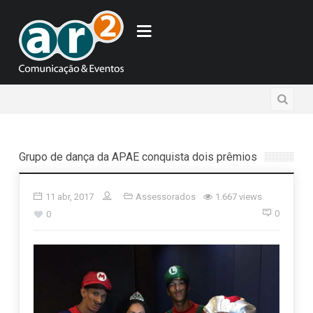
Grupo de dança da APAE conquista dois prêmios
11 abr, 2017
Assessorados
1.667 views
0
0