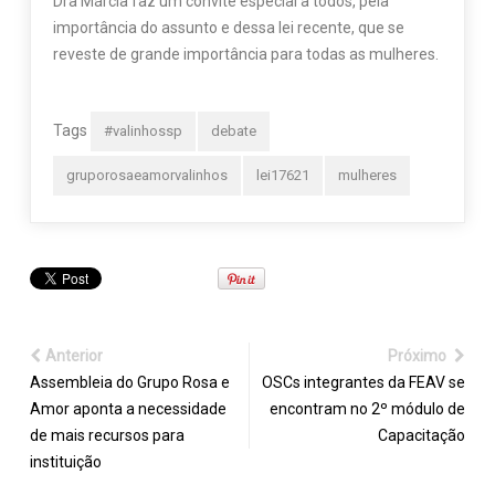
Dra Márcia faz um convite especial a todos, pela
importância do assunto e dessa lei recente, que se
reveste de grande importância para todas as mulheres.
Tags
#valinhossp
debate
gruporosaeamorvalinhos
lei17621
mulheres
Anterior
Próximo
Assembleia do Grupo Rosa e
OSCs integrantes da FEAV se
Amor aponta a necessidade
encontram no 2º módulo de
de mais recursos para
Capacitação
instituição