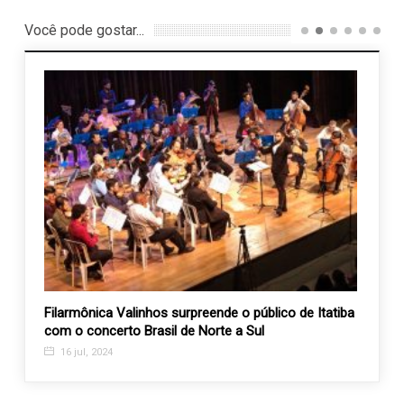
Você pode gostar...
dades
Filarmônica Valinhos surpreende o público de Itatiba
Empre
com o concerto Brasil de Norte a Sul
6 ma
16 jul, 2024