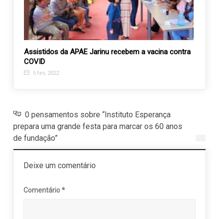
2021
Assistidos da APAE Jarinu recebem a vacina contra
Orque
COVID
grand
5 fev, 2022
25 s
0 pensamentos sobre “Instituto Esperança
prepara uma grande festa para marcar os 60 anos
de fundação”
Deixe um comentário
Comentário
*