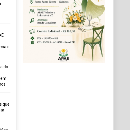
a
AE
mia e
ça do
uem
hos
s que
ar