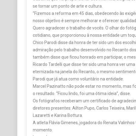
se tornar um ponto de arte e cultura.
“Fizemos a reforma em 45 dias, obedecendo às exigên
nosso objetivo é sempre melhorar e oferecer qualidad
Quero agradecer o trabalho de vocês. O olhar do fotó
cotidiano, que proporcionou à nossa entidade um toqu
Chico Parodi disse da honra de ter sido um dos escol
admiração pelo trabalho desenvolvido no Recanto dos
também disse que ficou honrado em participar, o mes
Ricardo Tardelli que disse ter sido uma honra ver uma 
eternizada na janela do Recanto, o mesmo sentimento
Parodi que já atua como voluntário na entidade.
Marcel Pazinatto não pode estar no momento, mas foi
o resultado. “Ficou lindo, foi uma ótima ideia”, disse.
Os fotógrafos receberam um certificado de agradeci
diretores presentes: Ailton Pupo, Carlos Teixeira, Ma
Lazaretti e Karina Bottura.
A atleta Flávia Gimenes, jogadora do Renata Valinhos
momento.