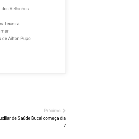
o dos Velhinhos
s Teixeira
Comar
o de Ailton Pupo
Próximo
uxiliar de Saúde Bucal começa dia
7