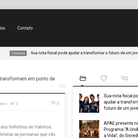
dos
Contato
Sua nota fiscal pode ajudar a transformar o futuro de um jovem
a atrás
e transformam em ponto de
Sua nota fiscal p
ajudar a transfor
0
iews
0
futuro de um jov
APAE presente n
 dos Velhinhos de Valinhos,
Programa “A Uniã
 eliminar as persianas que vão
a Vida”, do Sicred