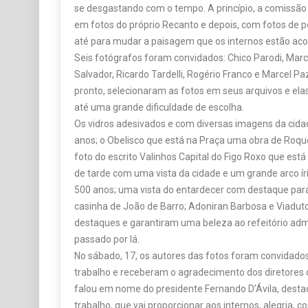
se desgastando com o tempo. A princípio, a comissão 
em fotos do próprio Recanto e depois, com fotos de po
até para mudar a paisagem que os internos estão ac
Seis fotógrafos foram convidados: Chico Parodi, Marco
Salvador, Ricardo Tardelli, Rogério Franco e Marcel P
pronto, selecionaram as fotos em seus arquivos e el
até uma grande dificuldade de escolha.
Os vidros adesivados e com diversas imagens da cidad
anos; o Obelisco que está na Praça uma obra de Roqu
foto do escrito Valinhos Capital do Figo Roxo que está
de tarde com uma vista da cidade e um grande arco íri
500 anos; uma vista do entardecer com destaque para
casinha de João de Barro; Adoniran Barbosa e Viaduto
destaques e garantiram uma beleza ao refeitório ad
passado por lá.
No sábado, 17, os autores das fotos foram convidados
trabalho e receberam o agradecimento dos diretores da
falou em nome do presidente Fernando D’Ávila, desta
trabalho, que vai proporcionar aos internos, alegria, c