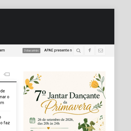
APAE presente no Programa “A União faz a Vida”, do Sicredi
3 dias atrás
ode
mar o
em
o
o faz
i