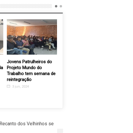
Jovens Patrulheiros do
Pizza Solidária da APAE
Feira de 
da
Projeto Mundo do
vende mais de 1400
Grupo Ro
Trabalho tem semana de
unidades
celebra o
reintegração
com gast
20 mar, 2018
cultura e
3 jun, 2024
especiais
6 maio, 
 Recanto dos Velhinhos se