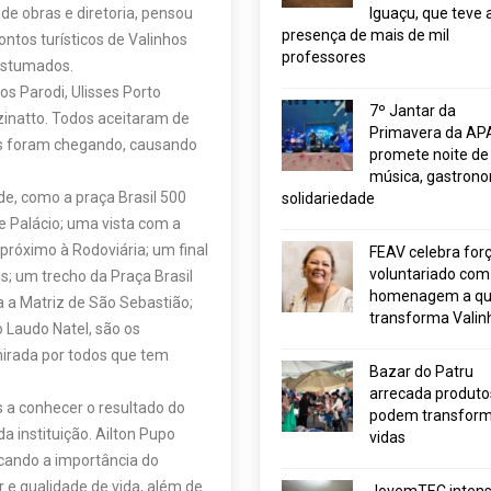
de obras e diretoria, pensou
Iguaçu, que teve 
presença de mais de mil
ntos turísticos de Valinhos
professores
ostumados.
s Parodi, Ulisses Porto
7º Jantar da
azinatto. Todos aceitaram de
Primavera da AP
as foram chegando, causando
promete noite de
música, gastrono
e, como a praça Brasil 500
solidariedade
e Palácio; uma vista com a
 próximo à Rodoviária; um final
FEAV celebra for
voluntariado com
s; um trecho da Praça Brasil
homenagem a q
 a Matriz de São Sebastião;
transforma Valin
 Laudo Natel, são os
mirada por todos que tem
Bazar do Patru
arrecada produto
 a conhecer o resultado do
podem transform
 instituição. Ailton Pupo
vidas
cando a importância do
or e qualidade de vida, além de