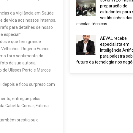
JovemTEC intensi
preparação de
estudantes para 
cias da Vigilância em Saúde,
vestibulinhos das
e de vida aos nossos internos.
escolas técnicas
grafo para detalhes de nosso
e especial”.
AEVAL recebe
hidos e que tem grande
especialista em
 Velhinhos. Rogério Franco
Inteligência Artific
mo foi o sentimento do
para palestra sob
futuro da tecnologia nos negó
foto de sua autoria,
 de Ulisses Porto e Marcos
 depois e ficou surpreso com
mento, entregue pelos
rilda Gabetta Comar, Fátima
 também prestigiou o