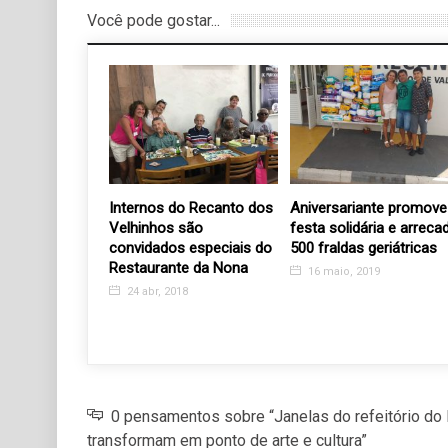
Você pode gostar...
Danças da
Internos do Recanto dos
Aniversariante promove
ação na
Velhinhos são
festa solidária e arreca
áudio Gomes
convidados especiais do
500 fraldas geriátricas
Restaurante da Nona
17
16 maio, 2019
24 abr, 2018
0 pensamentos sobre “Janelas do refeitório do
transformam em ponto de arte e cultura”