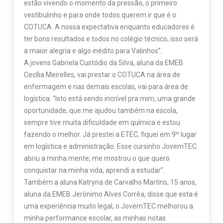
estão vivendo o momento da pressão, o primeiro
vestibulinho e para onde todos querem ir que é o
COTUCA. A nossa expectativa enquanto educadores é
ter bons resultados e todos no colégio técnico, isso será
a maior alegria e algo inédito para Valinhos”.
A jovens Gabriela Custódio da Silva, aluna da EMEB
Cecília Meirelles, vai prestar o COTUCA na área de
enfermagem e nas demais escolas, vai para área de
logística. “Isto está sendo incrível pra mim, uma grande
oportunidade, que me ajudou também na escola,
sempre tive muita dificuldade em química e estou
fazendo o melhor. Já prestei a ETEC, fiquei em 9º lugar
em logística e administração. Esse cursinho JovemTEC
abriu a minha mente, me mostrou o que quero
conquistar na minha vida, aprendi a estudar”.
Também a aluna Katryna de Carvalho Martins, 15 anos,
aluna da EMEB Jerônimo Alves Corrêa, disse que esta é
uma experiência muito legal, o JovemTEC melhorou a
minha performance escolar, as minhas notas