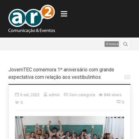
Sua nota fis
8 horas atrás
JovemTEC comemora 1º aniversário com grande
expectativa com relação aos vestibulinhos
6 set, 2023
admin
Sem categoria
846 views
0
0