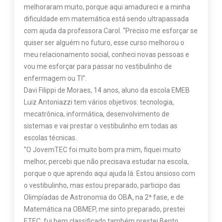
melhoraram muito, porque aqui amadureci e a minha
dificuldade em matemática está sendo ultrapassada
com ajuda da professora Carol. “Preciso me esforçar se
quiser ser alguém no futuro, esse curso melhorou o
meu relacionamento social, conheci novas pessoas e
vou me esforçar para passar no vestibulinho de
enfermagem ou TI”.
Davi Filippi de Moraes, 14 anos, aluno da escola EMEB
Luiz Antoniazzi tem vários objetivos: tecnologia,
mecatrônica, informática, desenvolvimento de
sistemas e vai prestar o vestibulinho em todas as
escolas técnicas.
“O JovemTEC foi muito bom pra mim, fiquei muito
melhor, percebi que não precisava estudar na escola,
porque o que aprendo aqui ajuda lá. Estou ansioso com
o vestibulinho, mas estou preparado, participo das
Olimpíadas de Astronomia do OBA, na 2ª fase, e de
Matemática na OBMEP, me sinto preparado, prestei
ETEC, fui bem classificado também prestei Bento