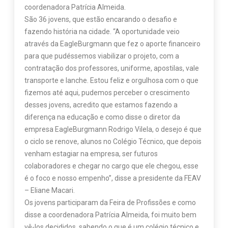
coordenadora Patrícia Almeida.
São 36 jovens, que estão encarando o desafio e
fazendo história na cidade. “A oportunidade veio
através da EagleBurgmann que fez o aporte financeiro
para que pudéssemos viabilizar o projeto, com a
contratação dos professores, uniforme, apostilas, vale
transporte e lanche. Estou feliz e orgulhosa com o que
fizemos até aqui, pudemos perceber o crescimento
desses jovens, acredito que estamos fazendo a
diferença na educação e como disse o diretor da
empresa EagleBurgmann Rodrigo Vilela, o desejo é que
o ciclo se renove, alunos no Colégio Técnico, que depois
venham estagiar na empresa, ser futuros
colaboradores e chegar no cargo que ele chegou, esse
é o foco e nosso empenho”, disse a presidente da FEAV
– Eliane Macari.
Os jovens participaram da Feira de Profissões e como
disse a coordenadora Patrícia Almeida, foi muito bem
vê-los decididos, sabendo o que é um colégio técnico e