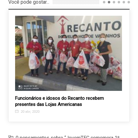
Você pode gostar...
nto recebem
Cresce procura pelo Curso de Gestantes da 
s
Casa
1 mar, 2017
0 pensamentos sobre “JovemTEC comemora 1º