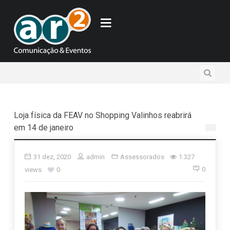
Loja física da FEAV no Shopping Valinhos reabrirá
em 14 de janeiro
31 dez, 2020
admin
Assessorados
1.327
0
views
0