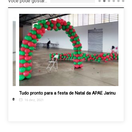
Você pode gostar...
Tudo pronto para a festa de Natal da APAE Jarinu
Apae 
ra de
Defici
16 dez, 2021
12 a