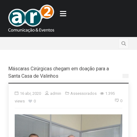
Máscaras Cirúrgicas chegam em doação para a
Santa Casa de Valinhos
16 abr, 2020
admin
Assessorados
1.395
0
views
0