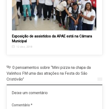
nhos
Exposição de assistidos da APAE está na Câmara
APAE 
Municipal
Leopo
12 dez, 2018
3 fe
0 pensamentos sobre “Mini pizza na chapa da
Valinhos FM uma das atrações na Festa do São
Cristóvão”
Deixe um comentário
Comentário
*