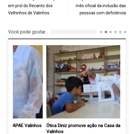
em prol do Recanto dos
mês oficial da inclusão das
Velhinhos de Valinhos
pessoas com deficiência
Você pode gostar...
linhos
Ótica Diniz promove ação na Casa da Criança de
Apri
Valinhos
31 