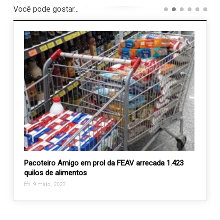
Você pode gostar...
o
Pacoteiro Amigo em prol da FEAV arrecada 1.423
Direto
quilos de alimentos
const
9 maio, 2023
30 m