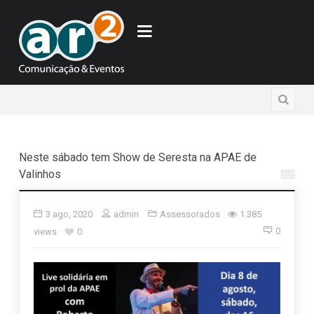
Neste sábado tem Show de Seresta na APAE de
Valinhos
3 ago, 2020
admin
Assessorados
1.385
0
views
0