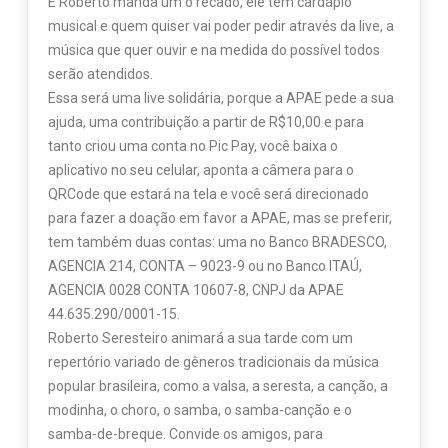
E Roberto manda um o recado, ele tem cardápio
musical e quem quiser vai poder pedir através da live, a
música que quer ouvir e na medida do possível todos
serão atendidos.
Essa será uma live solidária, porque a APAE pede a sua
ajuda, uma contribuição a partir de R$10,00 e para
tanto criou uma conta no Pic Pay, você baixa o
aplicativo no seu celular, aponta a câmera para o
QRCode que estará na tela e você será direcionado
para fazer a doação em favor a APAE, mas se preferir,
tem também duas contas: uma no Banco BRADESCO,
AGENCIA 214, CONTA – 9023-9 ou no Banco ITAÚ,
AGENCIA 0028 CONTA 10607-8, CNPJ da APAE
44.635.290/0001-15.
Roberto Seresteiro animará a sua tarde com um
repertório variado de gêneros tradicionais da música
popular brasileira, como a valsa, a seresta, a canção, a
modinha, o choro, o samba, o samba-canção e o
samba-de-breque. Convide os amigos, para