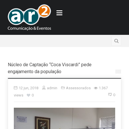
Núcleo de Captação “Coca Viscardi” pede
engajamento da população
12 jun, 2018
admin
Assessorados
1.367
0
views
0