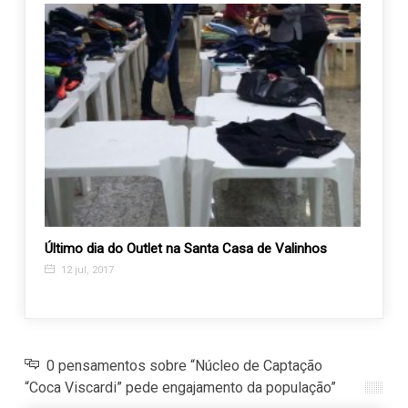
Último dia do Outlet na Santa Casa de Valinhos
Reale
assoc
12 jul, 2017
22 d
0 pensamentos sobre “Núcleo de Captação
“Coca Viscardi” pede engajamento da população”