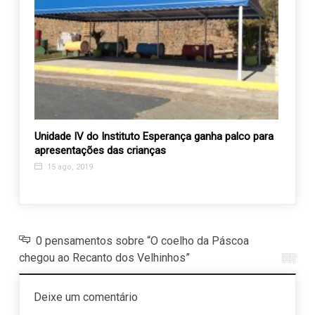
Unidade IV do Instituto Esperança ganha palco para
Vem a
apresentações das crianças
dos V
15 ago, 2019
18 a
0 pensamentos sobre “O coelho da Páscoa
chegou ao Recanto dos Velhinhos”
Deixe um comentário