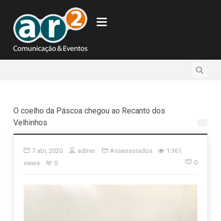
O coelho da Páscoa chegou ao Recanto dos
Velhinhos
7 abr, 2020
admin
Assessorados
1.361
0
views
0