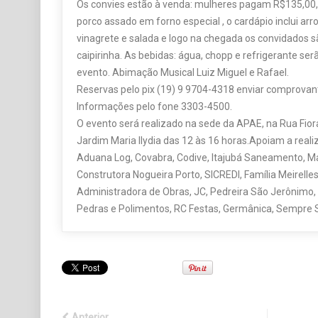
Os convies estão à venda: mulheres pagam R$135,00
porco assado em forno especial , o cardápio inclui arroz
vinagrete e salada e logo na chegada os convidados s
caipirinha. As bebidas: água, chopp e refrigerante ser
evento. Abimação Musical Luiz Miguel e Rafael.
Reservas pelo pix (19) 9 9704-4318 enviar comprovan
Informações pelo fone 3303-4500.
O evento será realizado na sede da APAE, na Rua Fio
Jardim Maria Ilydia das 12 às 16 horas.Apoiam a realiz
Aduana Log, Covabra, Codive, Itajubá Saneamento, Mart
Construtora Nogueira Porto, SICREDI, Família Meirelles,
Administradora de Obras, JC, Pedreira São Jerônimo, 
Pedras e Polimentos, RC Festas, Germânica, Sempre S
Anterior