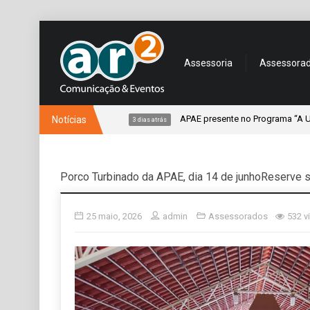
Assessoria
Assessora
de um jovem
APAE presente no Programa “A União faz a V
Notícias
3 dias atrás
Porco Turbinado da APAE, dia 14 de junhoReserve s
25 maio, 2026
admin
Assessorados
532 v