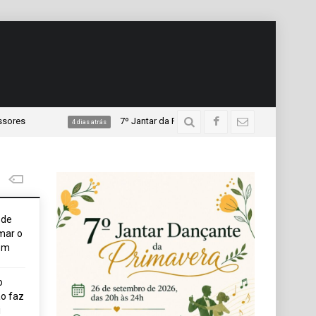
7º Jantar da Primavera da APAE promete noite de música, g
4 dias atrás
ode
mar o
em
o
o faz
i