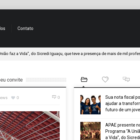
dos
Contato
ida”, do Sicredi Iguaçu, que teve a presença de mais de mil professores
eu convite
Sua nota fiscal p
0
iews
0
ajudar a transfor
futuro de um jov
APAE presente n
Programa “A Uniã
a Vida”, do Sicred