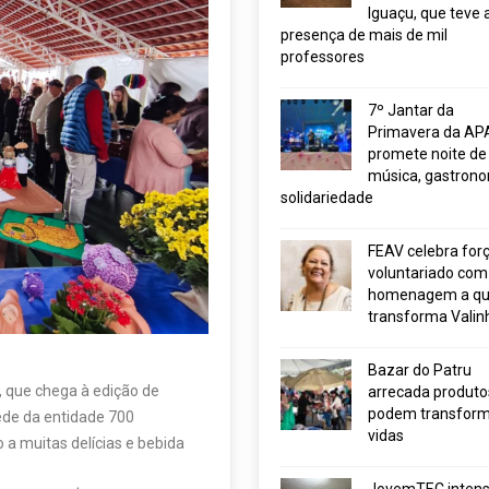
Iguaçu, que teve 
presença de mais de mil
professores
7º Jantar da
Primavera da AP
promete noite de
música, gastrono
solidariedade
FEAV celebra for
voluntariado com
homenagem a q
transforma Valin
Bazar do Patru
, que chega à edição de
arrecada produto
podem transform
ede da entidade 700
vidas
a muitas delícias e bebida