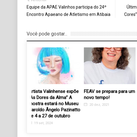
Equipe da APAE Valinhos participa do 24º
Últim
Encontro Apaeano de Atletismo em Atibaia
Cores”
Você pode gostar...
Artista Valinhense expõe
FEAV se prepara para 
“As Dores da Alma” A
novo tempo!
mostra estará no Museu
20 dez, 2021
Haroldo Ângelo Pazinatto
de 4 a 27 de outubro
19 set, 2024