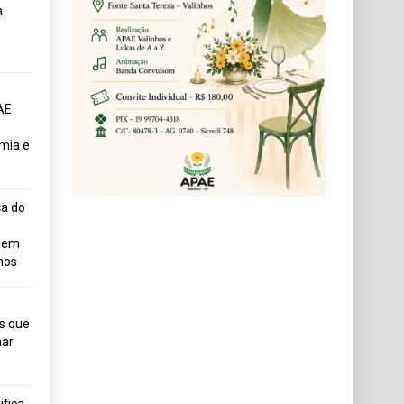
a
AE
mia e
ça do
uem
hos
s que
ar