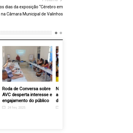
os dias da exposição “Cérebro em
 na Câmara Municipal de Valinhos
um
Roda de Conversa sobre
Nos cinco anos da FEAV
Santa Ca
AVC desperta interesse e
as entidades ganham
R$7.500 
engajamento do público
destaque
Nota Fisc
24 fev, 2025
15 out, 2020
16 abr, 2