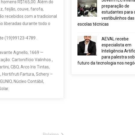
JovemTEC intensi
, homens R$165,00. Além do
preparação de
, feijão, couve, farofa,
estudantes para 
ão recebidos com a tradicional
vestibulinhos das
ão liberadas durante todo o
escolas técnicas
te (19)99123-4789 .
AEVAL recebe
especialista em
Inteligência Artific
ravante Agnello, 1669 —
para palestra sob
ação: Cartonifício Valinhos ,
futuro da tecnologia nos negó
ini, CBO, Arco Iris Tintas,
 Hortifruti Fartura, Schery –
GUNIO, Núcleo Contábil,
olar.
Próximo