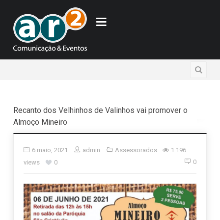
Recanto dos Velhinhos de Valinhos vai promover o
Almoço Mineiro
6 maio, 2021
admin
Assessorados
1.196
0
views
0