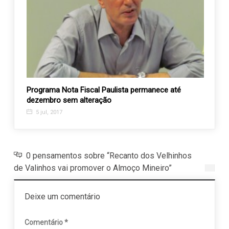
ol
Programa Nota Fiscal Paulista permanece até
Recan
dezembro sem alteração
camin
5 jul, 2017
13 j
0 pensamentos sobre “Recanto dos Velhinhos
de Valinhos vai promover o Almoço Mineiro”
Deixe um comentário
Comentário
*