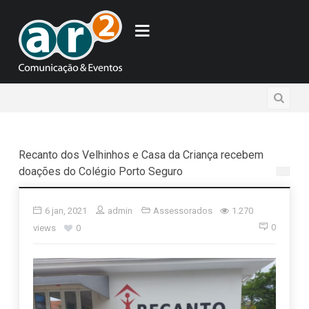
Recanto dos Velhinhos e Casa da Criança recebem
doações do Colégio Porto Seguro
6 jan, 2021
admin
Assessorados
1.270
0
views
0