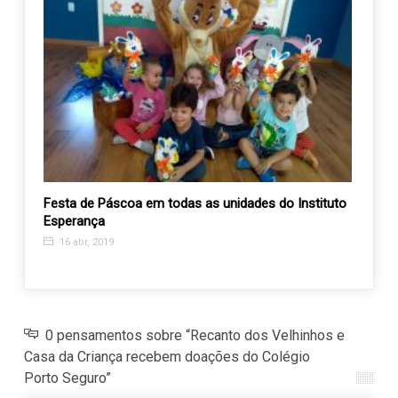
fusão
Festa de Páscoa em todas as unidades do Instituto
Sábad
Esperança
Amor
16 abr, 2019
23 m
0 pensamentos sobre “Recanto dos Velhinhos e
Casa da Criança recebem doações do Colégio
Porto Seguro”