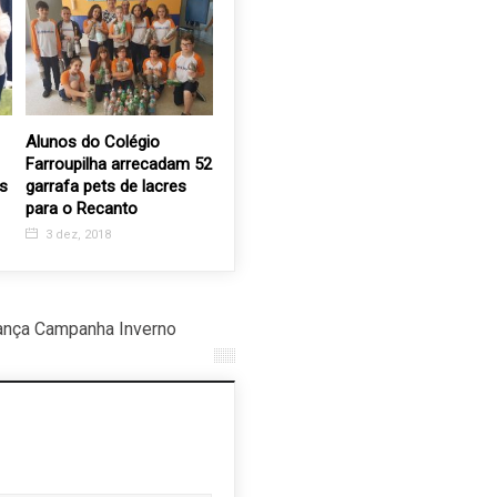
Alunos do Colégio
Valinhos recebe
Nesta sex
Farroupilha arrecadam 52
Exposição inédita que
Casa de 
s
garrafa pets de lacres
transforma a Fotografia
equipame
para o Recanto
em Arte
Cirurgias
3 dez, 2018
16 out, 2024
13 jun, 
ança Campanha Inverno