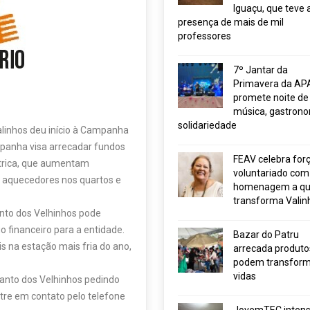
Iguaçu, que teve 
presença de mais de mil
professores
7º Jantar da
Primavera da AP
promete noite de
música, gastrono
solidariedade
alinhos deu início à Campanha
mpanha visa arrecadar fundos
FEAV celebra for
étrica, que aumentam
voluntariado com
e aquecedores nos quartos e
homenagem a q
transforma Valin
anto dos Velhinhos pode
o financeiro para a entidade.
Bazar do Patru
s na estação mais fria do ano,
arrecada produto
podem transform
vidas
anto dos Velhinhos pedindo
ntre em contato pelo telefone