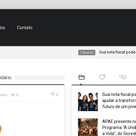
dos
Contato
Sua nota fiscal pode ajudar
1 dia atrás
idário
Sua nota fiscal p
0
iews
0
ajudar a transfor
futuro de um jov
APAE presente n
Programa “A Uniã
a Vida”, do Sicred