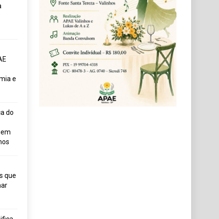
a
AE
mia e
ça do
uem
hos
s que
ar