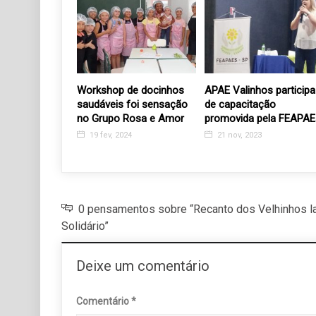
taliano da
Workshop de docinhos
APAE Valinhos participa
cia na segunda
saudáveis foi sensação
de capacitação
no Grupo Rosa e Amor
promovida pela FEAPAE
9
19 fev, 2024
21 nov, 2023
0 pensamentos sobre “Recanto dos Velhinhos l
Solidário”
Deixe um comentário
Comentário
*