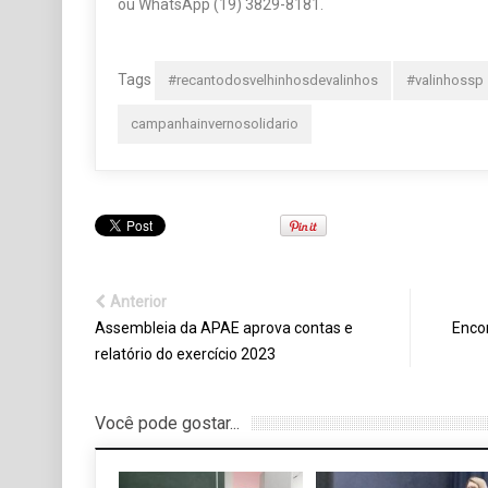
ou WhatsApp (19) 3829-8181.
Tags
#recantodosvelhinhosdevalinhos
#valinhossp
campanhainvernosolidario
Anterior
Assembleia da APAE aprova contas e
Enco
relatório do exercício 2023
Você pode gostar...