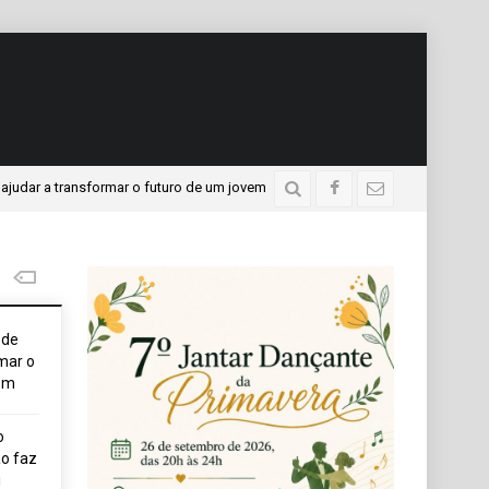
 a transformar o futuro de um jovem
APAE presente no P
3 dias atrás
ode
mar o
em
o
o faz
i