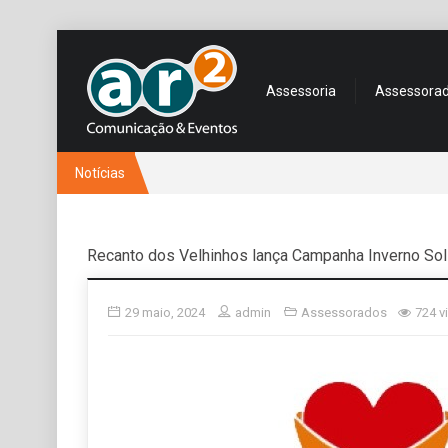
Assessoria
Assessora
Notícias
Recanto dos Velhinhos lança Campanha Inverno Sol
29 maio, 2024
admin
Assessorados
724 v