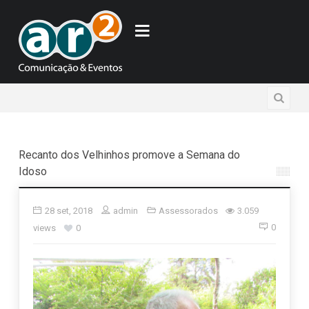
Recanto dos Velhinhos promove a Semana do
Idoso
28 set, 2018
admin
Assessorados
3.059
0
views
0