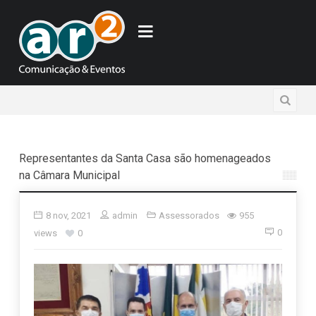
Representantes da Santa Casa são homenageados
na Câmara Municipal
8 nov, 2021
admin
Assessorados
955
0
views
0