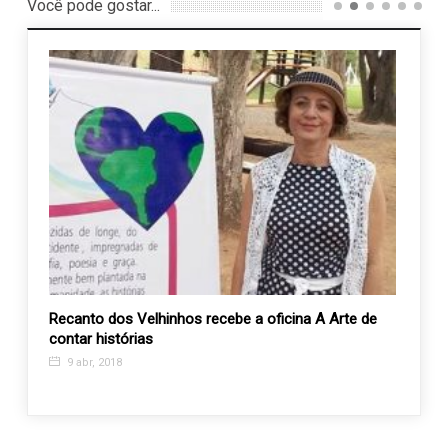
Você pode gostar...
liza
Recanto dos Velhinhos recebe a oficina A Arte de
Recan
contar histórias
utensí
9 abr, 2018
7 ag