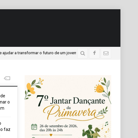
 a transformar o futuro de um jovem
APAE presente no P
4 dias atrás
ode
mar o
em
o
o faz
i