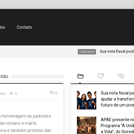
dos
Contato
Sua nota fiscal pode ajudar
2 dias atrás
tião
Sua nota fiscal p
0
iews
0
ajudar a transfor
futuro de um jov
 em homenagem ao padroeiro
APAE presente n
ado romano e mártir,
Programa “A Uniã
erra e também protetor das
a Vida”, do Sicred