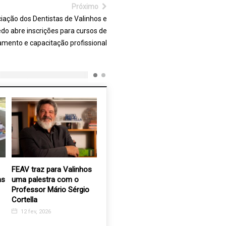
Próximo
iação dos Dentistas de Valinhos e
do abre inscrições para cursos de
amento e capacitação profissional
FEAV traz para Valinhos
Santa Casa de Valinhos
Paulo An
as
uma palestra com o
recebe em doação
presiden
Professor Mário Sérgio
máquina limpadora e
27 maio,
Cortella
higienizadora à jato para
UTI
12 fev, 2026
9 fev, 2021