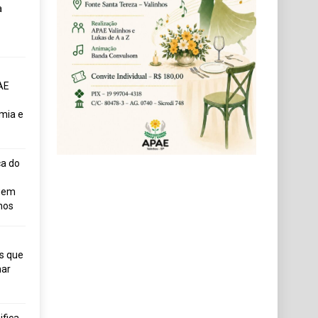
a
AE
mia e
ça do
uem
hos
s que
ar