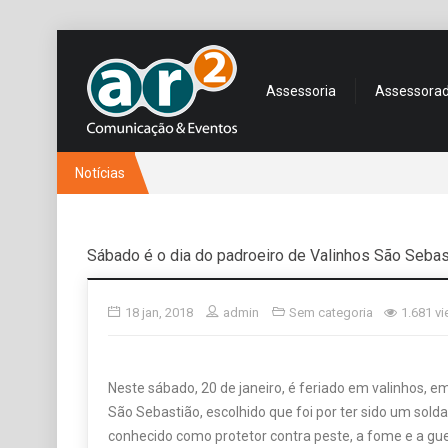
Assessoria
Assessora
Notícias
Sábado é o dia do padroeiro de Valinhos São Sebas
18 jan, 2018
admin
Sem categoria
1.681 v
Neste sábado, 20 de janeiro, é feriado em valinhos,
São Sebastião, escolhido que foi por ter sido um sold
conhecido como protetor contra peste, a fome e a gu