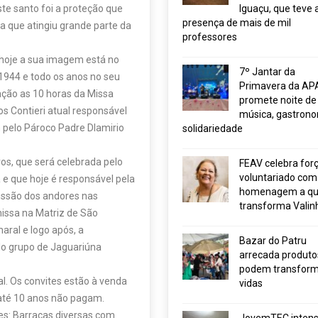
ste santo foi a proteção que
Iguaçu, que teve 
presença de mais de mil
a que atingiu grande parte da
professores
 hoje a sua imagem está no
7º Jantar da
1944 e todo os anos no seu
Primavera da AP
ração as 10 horas da Missa
promete noite de
os Contieri atual responsável
música, gastrono
 pelo Pároco Padre Dlamirio
solidariedade
os, que será celebrada pelo
FEAV celebra for
voluntariado com
 e que hoje é responsável pela
homenagem a q
issão dos andores nas
transforma Valin
missa na Matriz de São
aral e logo após, a
Bazar do Patru
lo grupo de Jaguariúna
arrecada produto
podem transform
l. Os convites estão à venda
vidas
 até 10 anos não pagam.
s: Barracas diversas com