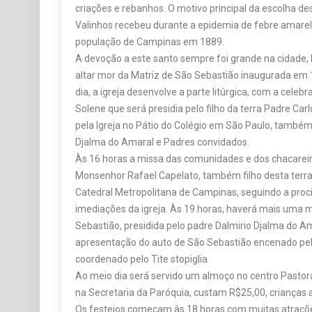
criações e rebanhos. O motivo principal da escolha de
Valinhos recebeu durante a epidemia de febre amarel
população de Campinas em 1889.
A devoção a este santo sempre foi grande na cidade,
altar mor da Matriz de São Sebastião inaugurada em 
dia, a igreja desenvolve a parte litúrgica, com a celeb
Solene que será presidia pelo filho da terra Padre Carl
pela Igreja no Pátio do Colégio em São Paulo, também
Djalma do Amaral e Padres convidados.
Às 16 horas a missa das comunidades e dos chacareir
Monsenhor Rafael Capelato, também filho desta terra
Catedral Metropolitana de Campinas, seguindo a proc
imediações da igreja. Às 19 horas, haverá mais uma 
Sebastião, presidida pelo padre Dalmirio Djalma do Am
apresentação do auto de São Sebastião encenado pe
coordenado pelo Tite stopiglia
Ao meio dia será servido um almoço no centro Pastora
na Secretaria da Paróquia, custam R$25,00, crianças
Os festejos começam às 18 horas com muitas atraçõe