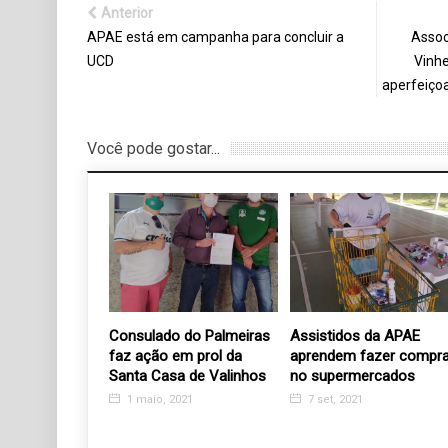
Anterior
APAE está em campanha para concluir a
Assoc
UCD
Vinhe
aperfeiço
Você pode gostar...
em Costelão
Consulado do Palmeiras
Assistidos da APAE
TIL em prol
faz ação em prol da
aprendem fazer compr
des
Santa Casa de Valinhos
no supermercados
17
1 maio, 2021
7 set, 2021