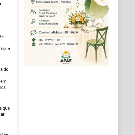
a
AE
mia e
ça do
uem
hos
s que
ar