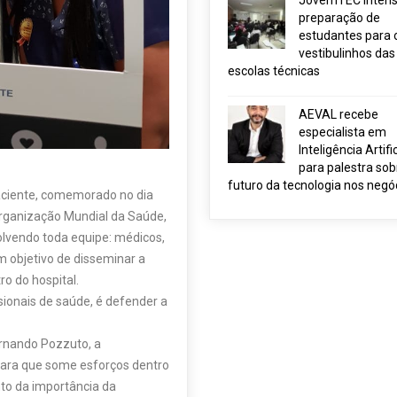
JovemTEC intensi
preparação de
estudantes para 
vestibulinhos das
escolas técnicas
AEVAL recebe
especialista em
Inteligência Artific
para palestra sob
futuro da tecnologia nos negó
ciente, comemorado no dia
Organização Mundial da Saúde,
lvendo toda equipe: médicos,
m objetivo de disseminar a
ro do hospital.
ssionais de saúde, é defender a
ernando Pozzuto, a
para que some esforços dentro
nto da importância da