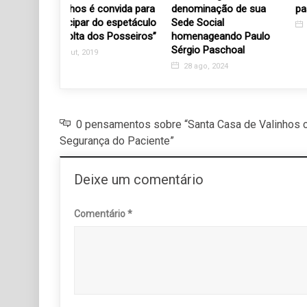
 convida para
denominação de sua
passeios
 do espetáculo
Sede Social
27 jun, 2019
os Posseiros”
homenageando Paulo
Sérgio Paschoal
9
28 ago, 2024
0 pensamentos sobre “Santa Casa de Valinhos 
Segurança do Paciente”
Deixe um comentário
Comentário
*