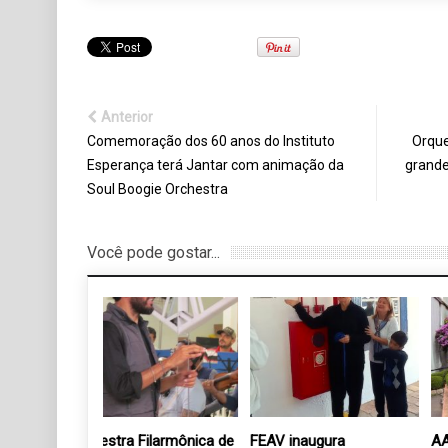
Anterior
Comemoração dos 60 anos do Instituto
Orque
Esperança terá Jantar com animação da
grande
Soul Boogie Orchestra
Você pode gostar...
Filarmônica de
FEAV inaugura
AAPV divulga agenda d