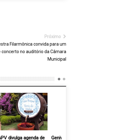
Próximo
stra Filarmônica convida para um
 concerto no auditório da Câmara
Municipal
e
Genivaldo Amorim expõe
Bazar de roupas e
Obra da 