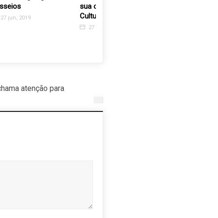
sua obra no Centro
móveis do Recanto dos
construç
Cultural Vicente Musselli
Velhinhos reabre na
Valinhos
terça-feira, dia 22
cobertur
27 jun, 2024
17 set, 2020
8 jan, 20
chama atenção para