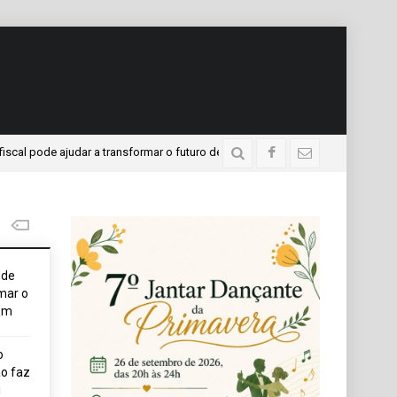
ajudar a transformar o futuro de um jovem
APAE present
5 dias atrás
ode
mar o
em
o
o faz
i