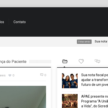
dos
Contato
Sua nota fiscal pode 
3 dias atrás
nça do Paciente
Sua nota fiscal p
0
iews
0
ajudar a transfor
futuro de um jov
APAE presente n
Programa “A Uniã
a Vida”, do Sicred