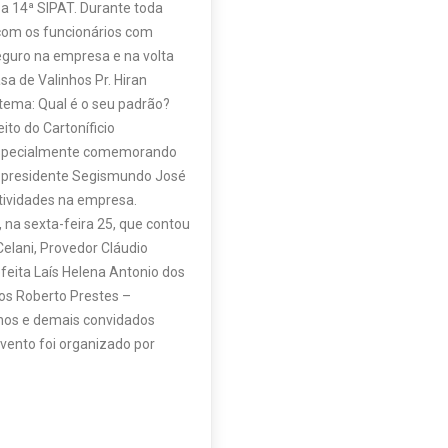
 a 14ª SIPAT. Durante toda
com os funcionários com
eguro na empresa e na volta
sa de Valinhos Pr. Hiran
 tema: Qual é o seu padrão?
to do Cartoníficio
 especialmente comemorando
eu presidente Segismundo José
ividades na empresa.
, na sexta-feira 25, que contou
Celani, Provedor Cláudio
efeita Laís Helena Antonio dos
los Roberto Prestes –
nhos e demais convidados
evento foi organizado por