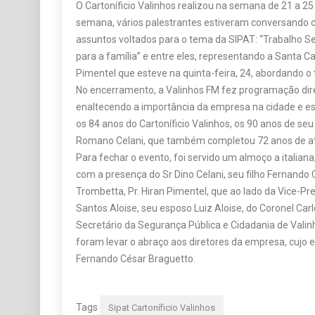
O Cartoníficio Valinhos realizou na semana de 21 a 25
semana, vários palestrantes estiveram conversando 
assuntos voltados para o tema da SIPAT: “Trabalho S
para a família” e entre eles, representando a Santa Ca
Pimentel que esteve na quinta-feira, 24, abordando o
No encerramento, a Valinhos FM fez programação direi
enaltecendo a importância da empresa na cidade e
os 84 anos do Cartoníficio Valinhos, os 90 anos de s
Romano Celani, que também completou 72 anos de at
Para fechar o evento, foi servido um almoço a italiana
com a presença do Sr Dino Celani, seu filho Fernando 
Trombetta, Pr. Hiran Pimentel, que ao lado da Vice-Pr
Santos Aloise, seu esposo Luiz Aloise, do Coronel Car
Secretário da Segurança Pública e Cidadania de Vali
foram levar o abraço aos diretores da empresa, cujo 
Fernando César Braguetto.
Tags
Sipat Cartoníficio Valinhos