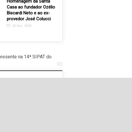
Homenagem da Santa
Artista plástico retrata
Bazar do 
Casa ao fundador Ozélio
área onde hoje está o
grande va
Biscardi Neto e ao ex-
Recanto dos Velhinhos
produtos
provedor José Colucci
11 out, 2017
27 jun, 
20 dez, 2020
presente na 14ª SIPAT do