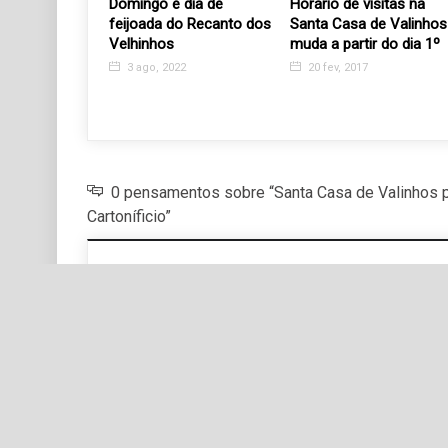
a e Amor
Domingo é dia de
Horário de visitas na
 voluntários
feijoada do Recanto dos
Santa Casa de Valinhos
ação dos
Velhinhos
muda a partir do dia 1º
Nota Fiscal
3 ago, 2022
20 fev, 2017
23
0 pensamentos sobre “Santa Casa de Valinhos 
Cartoníficio”
Deixe um comentário
Comentário
*