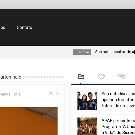
dos
Contato
Sua nota fiscal pode ajudar a tr
3 dias atrás
rtoníficio
Sua nota fiscal p
0
 views
0
ajudar a transfor
futuro de um jov
APAE presente n
Programa “A Uniã
a Vida”, do Sicred