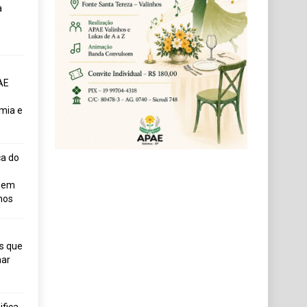
a
AE
mia e
ça do
uem
hos
s que
ar