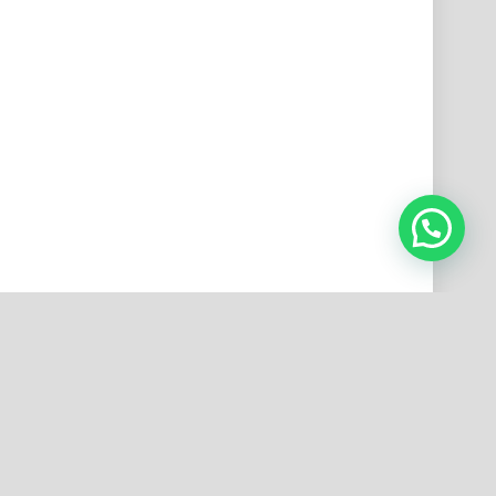
Patru terá
riedade de
2024