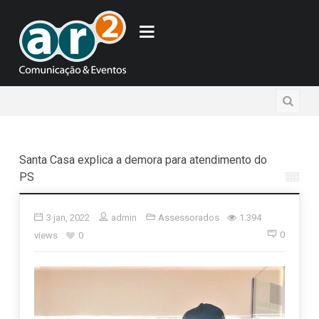
Santa Casa explica a demora para atendimento do
PS
3 jan, 2022
admin
Assessorados
1.394
0
views
0