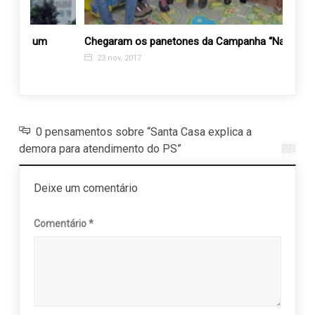
Chegaram os panetones da Campanha “Natal Azul”
Inscr
Mundo
23 nov, 2017
5 ju
0 pensamentos sobre “Santa Casa explica a
demora para atendimento do PS”
Deixe um comentário
Comentário
*