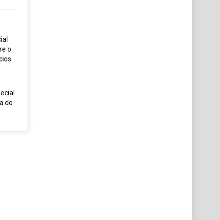
ial
re o
cios
ecial
ia do