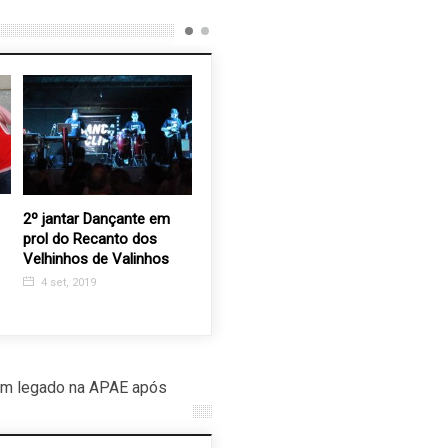
2º jantar Dançante em
Grupo Rosa e Amor
Domingo 
prol do Recanto dos
aceita doações para o
Praça Wh
Velhinhos de Valinhos
bazar e para as
23 nov, 
atividades na sede
4 set, 2019
12 jan, 2023
um legado na APAE após