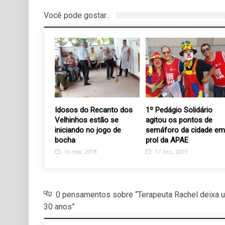
Você pode gostar...
sperança vai
Idosos do Recanto dos
1º Pedágio Solidário
rianças e
Velhinhos estão se
agitou os pontos de
na festa de
iniciando no jogo de
semáforo da cidade em
bocha
prol da APAE
9
16 mar, 2018
17 dez, 2019
0 pensamentos sobre “Terapeuta Rachel deixa 
30 anos”