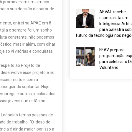
ardi promoveram um almoço
iar a sua decisão de parar de
AEVAL recebe
especialista em
amento, entrei na APAE em 8
Inteligência Artific
para palestra sob
tália e sempre foi um sonho
futuro da tecnologia nos negó
a luta constante, não podemos
nóstico, mas ir além, com olhar
FEAV prepara
oje só vi vitórias e conquistas
programação esp
para celebrar o D
espeito ao Projeto de
Voluntário
desenvolve esse projeto e no
cresceu muito e com a
onseguindo suplantar. Hoje
emprego e outros recolocados.
ossos jovens que estão no
re Leopoldo temos pessoas de
do de trabalho. “O idoso de
ncia é ainda maior, por isso a