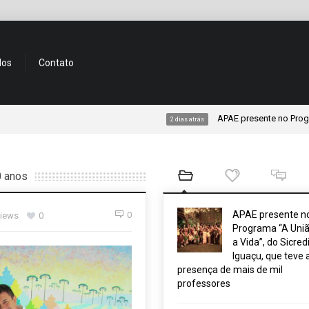
dos
Contato
APAE presente no Programa “A Uniã
2 dias atrás
0 anos
APAE presente n
0
views
0
Programa “A Uniã
a Vida”, do Sicred
Iguaçu, que teve 
presença de mais de mil
professores