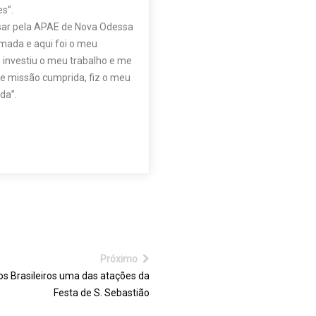
s”.
sar pela APAE de Nova Odessa
rmada e aqui foi o meu
 investiu o meu trabalho e me
de missão cumprida, fiz o meu
da”.
Próximo
os Brasileiros uma das atações da
Festa de S. Sebastião