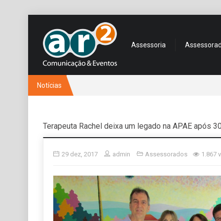
Assessoria
Assessora
Notícias
Terapeuta Rachel deixa um legado na APAE após 3
29 dez, 2017
admin
Assessorados
1.867 