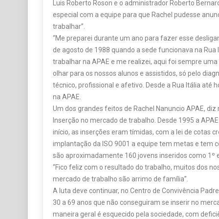
Luis Roberto Roson e o administrador Roberto Bern
especial com a equipe para que Rachel pudesse anunc
trabalhar”.
“Me preparei durante um ano para fazer esse deslig
de agosto de 1988 quando a sede funcionava na Rua I
trabalhar na APAE e me realizei, aqui foi sempre um
olhar para os nossos alunos e assistidos, só pelo diag
técnico, profissional e afetivo. Desde a Rua Itália até h
na APAE.
Um dos grandes feitos de Rachel Nanuncio APAE, diz r
Inserção no mercado de trabalho. Desde 1995 a APAE 
início, as inserções eram tímidas, com a lei de cotas 
implantação da ISO 9001 a equipe tem metas e tem c
são aproximadamente 160 jovens inseridos como 1º 
“Fico feliz com o resultado do trabalho, muitos dos n
mercado de trabalho são arrimo de família”.
A luta deve continuar, no Centro de Convivência Pad
30 a 69 anos que não conseguiram se inserir no merca
maneira geral é esquecido pela sociedade, com deficiê