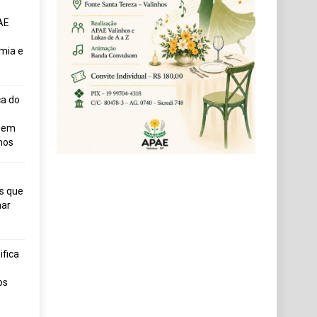
AE
mia e
ça do
uem
hos
s que
ar
fica
os