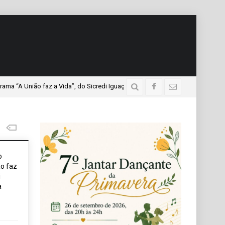
o faz a Vida”, do Sicredi Iguaçu, que teve a presença de mais de mil profess
o
o faz
i
a