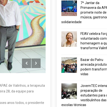
7º Jantar da
Primavera da AP
promete noite de
música, gastrono
solidariedade
FEAV celebra for
voluntariado com
homenagem a q
transforma Valin
Bazar do Patru
arrecada produto
podem transform
vidas
 APAE de Valinhos, a terapeuta
JovemTEC intensi
preparação de
ira 28, da equipe para
estudantes para 
vestibulinhos das
ses anos todos, o presidente
escolas técnicas