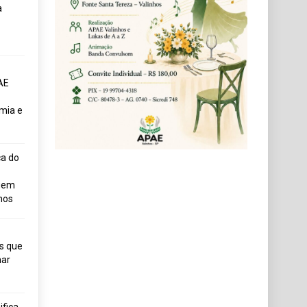
a
AE
mia e
ça do
uem
hos
s que
ar