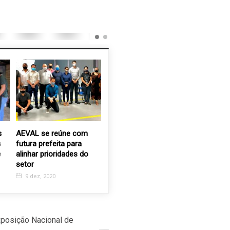
AEVAL se reúne com
Inscrições para Curso de
Sábado t
futura prefeita para
Auxiliar de Saúde Bucal
no Recan
alinhar prioridades do
Velhinhos
13 dez, 2016
setor
24 maio,
9 dez, 2020
posição Nacional de