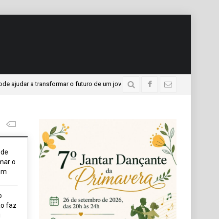
a transformar o futuro de um jovem
APAE presente no Pr
3 dias atrás
ode
mar o
em
o
o faz
i