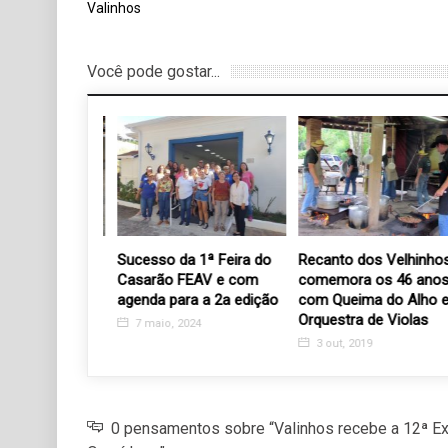
Valinhos
Você pode gostar...
do Outlet na
Sucesso da 1ª Feira do
Recanto dos Velhinhos
 de Valinhos
Casarão FEAV e com
comemora os 46 anos
agenda para a 2a edição
com Queima do Alho e
7
Orquestra de Violas
7 maio, 2024
3 out, 2019
0 pensamentos sobre “Valinhos recebe a 12ª Ex