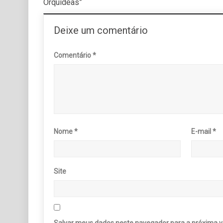
Orquídeas”
Deixe um comentário
Comentário
*
Nome
*
E-mail
*
Site
Salvar meus dados neste navegador para a próxima v