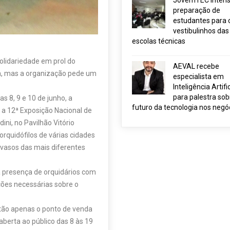
JovemTEC intensi
preparação de
estudantes para 
vestibulinhos das
escolas técnicas
olidariedade em prol do
AEVAL recebe
ca, mas a organização pede um
especialista em
Inteligência Artific
para palestra sob
s 8, 9 e 10 de junho, a
futuro da tecnologia nos negó
 a 12ª Exposição Nacional de
ni, no Pavilhão Vitório
orquidófilos de várias cidades
vasos das mais diferentes
 presença de orquidários com
ções necessárias sobre o
ntão apenas o ponto de venda
aberta ao público das 8 às 19