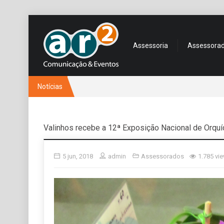
Assessoria
Assessora
Notícias
Valinhos recebe a 12ª Exposição Nacional de Orqu
5 jun, 2018
admin
Assessorados
1.785 vi