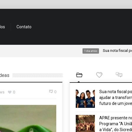
dos
Contato
Sua nota fiscal pode ajudar 
1 dia atrás
ídeas
Sua nota fiscal p
0
ews
0
ajudar a transfor
futuro de um jov
APAE presente n
Programa “A Uniã
a Vida”, do Sicred