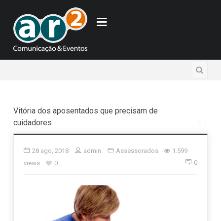
Vitória dos aposentados que precisam de
cuidadores
28 ago, 2018
admin
Assessorados
1.599
0
views
0