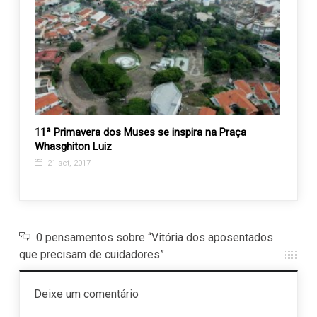
 de
11ª Primavera dos Muses se inspira na Praça
ACES 
 por
Whasghiton Luiz
23 j
21 set, 2017
0 pensamentos sobre “Vitória dos aposentados
que precisam de cuidadores”
Deixe um comentário