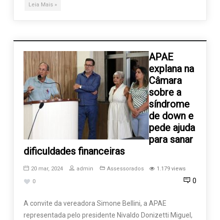
Leia Mais »
APAE
explana na
Câmara
sobre a
síndrome
de down e
pede ajuda
para sanar
dificuldades financeiras
20 mar, 2024
admin
Assessorados
1.179 views
0
0
A convite da vereadora Simone Bellini, a APAE
representada pelo presidente Nivaldo Donizetti Miguel,