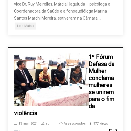
vice Dr. Ruy Meirelles, Márcia Haguiuda – psicóloga e
Coordenadora da Saúde e a fonoaudióloga Marina
Santos Marchi Moreira, estiveram na Câmara …
Leia Mais »
1º Fórum
Defesa da
Mulher
conclama
mulheres
se unirem
para o fim
da
violência
13 mar, 2024
admin
Assessorados
977 views
0