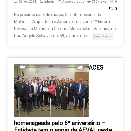
26 fev, 2024
admin
Assessorados
760 views
0
0
No próximo dia 8 de março, Dia Internacional da
Mulher, o Grupo Rosa e Amor vai realizar o 1º Fórum
Defesa da Mulher, na Câmara Municipal de Valinhos, na
Rua Angelo Schiavinato, 59, a partir das …
Leia Mais »
ACES
homenageada pelo 6º aniversário –
Entidade tem o apoio da AEVAL neste