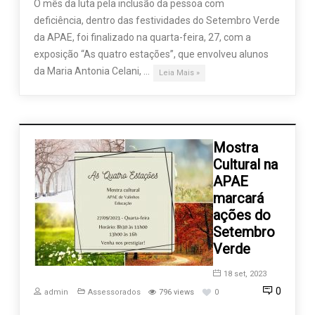
O mês da luta pela inclusão da pessoa com
deficiência, dentro das festividades do Setembro Verde
da APAE, foi finalizado na quarta-feira, 27, com a
exposição “As quatro estações”, que envolveu alunos
da Maria Antonia Celani, …
Leia Mais »
Mostra
Cultural na
APAE
marcará
ações do
Setembro
Verde
18 set, 2023
0
admin
Assessorados
796 views
0