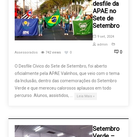
desfile da
APAE no
Sete de
Setembro
9 set, 2024
admin
0
Assessorados
742 views
0
O Desfile Cívico do Sete de Setembro, foi aberto
oficialmente pela APAE Valinhos, que veio com o tema
da Inclusão, dentro das comemorações do Setembro
Verde e que mereceu calorosos aplausos em todo
percurso. Alunos, assistidos, …
Leia Mais »
Setembro
Verde –