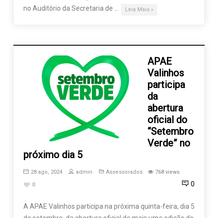
no Auditório da Secretaria de …
Leia Mais »
APAE
Valinhos
participa
da
abertura
oficial do
“Setembro
Verde” no
próximo dia 5
28 ago, 2024
admin
Assessorados
768 views
0
0
A APAE Valinhos participa na próxima quinta-feira, dia 5