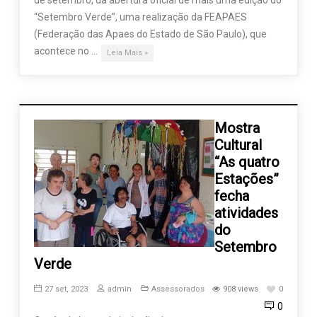
de setembro, da abertura oficial de mais uma edição do
“Setembro Verde”, uma realização da FEAPAES
(Federação das Apaes do Estado de São Paulo), que
acontece no …
Leia Mais »
Mostra
Cultural
“As quatro
Estações”
fecha
atividades
do
Setembro
Verde
27 set, 2023
admin
Assessorados
908 views
0
0