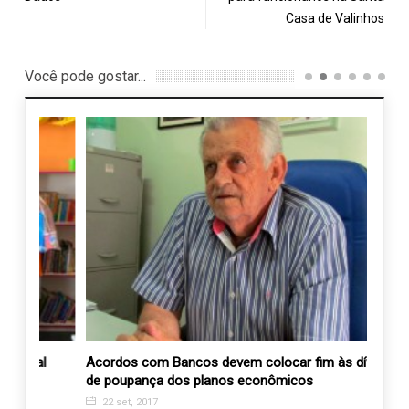
Casa de Valinhos
Você pode gostar...
l
Acordos com Bancos devem colocar fim às dívidas
“Além
de poupança dos planos econômicos
Vida”
locais
22 set, 2017