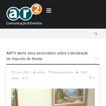
AAPV alerta seus associados sobre a declaração
do Imposto de Renda
2 jun, 2021
admin
Assessorados
1.000
0
views
0