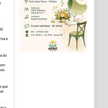
a
AE
mia e
ça do
uem
hos
s que
ar