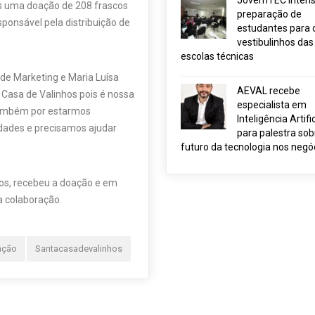
JovemTEC intensi
is uma doação de 208 frascos
preparação de
sponsável pela distribuição de
estudantes para 
vestibulinhos das
escolas técnicas
de Marketing e Maria Luísa
AEVAL recebe
 Casa de Valinhos pois é nossa
especialista em
também por estarmos
Inteligência Artific
dades e precisamos ajudar
para palestra sob
futuro da tecnologia nos negó
sos, recebeu a doação e em
a colaboração.
ação
Santacasadevalinhos