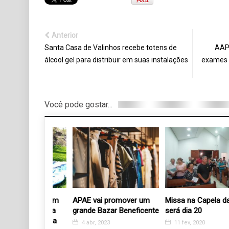
Anterior
Santa Casa de Valinhos recebe totens de
AAP
álcool gel para distribuir em suas instalações
exames 
Você pode gostar...
es promovem
APAE vai promover um
Missa na Capela da AP
o em defesa
grande Bazar Beneficente
será dia 20
s da criança
4 abr, 2023
11 fev, 2020