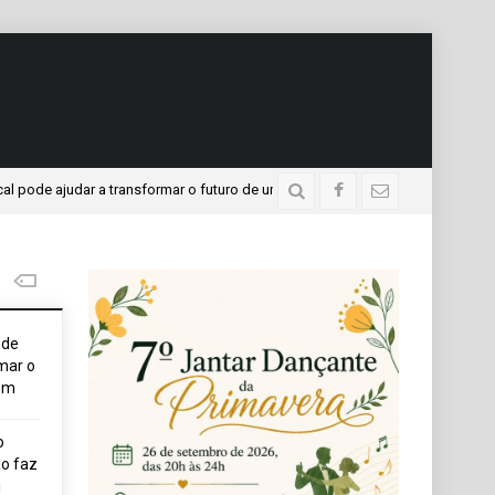
ajudar a transformar o futuro de um jovem
APAE present
2 dias atrás
ode
mar o
em
o
o faz
i