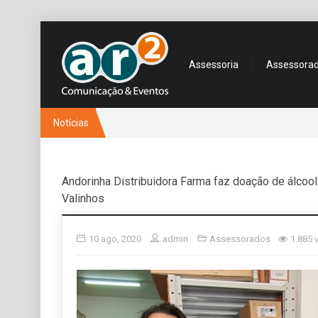
Assessoria
Assessora
Notícias
Andorinha Distribuidora Farma faz doação de álcool
Valinhos
10 ago, 2020
admin
Assessorados
1.885 