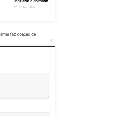
inclusivo e animado
pequenas e médias
Bombeir
empresas
25 fev, 2025
22 jul, 2
24 out, 2025
Farma faz doação de