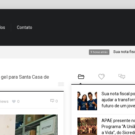
dos
Contato
Sua nota fiscal pode 
9 horas atrás
 gel para Santa Casa de
Sua nota fiscal p
ajudar a transfor
0
views
0
futuro de um jov
APAE presente n
Programa “A Uniã
a Vida”, do Sicred