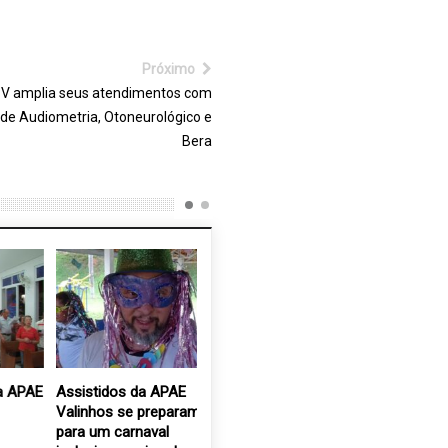
Próximo
V amplia seus atendimentos com
de Audiometria, Otoneurológico e
Bera
AE
Assistidos da APAE
OAB Valinhos realiza
Santa Ca
Valinhos se preparam
painel sobre compliance
doa dois
para um carnaval
e governança voltado a
para uni