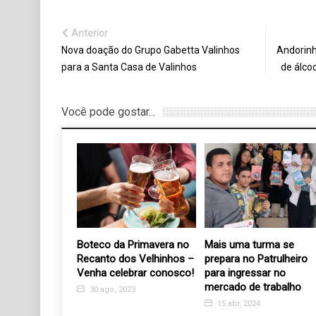
Anterior
Nova doação do Grupo Gabetta Valinhos
Andorinh
para a Santa Casa de Valinhos
de álco
Você pode gostar...
za último
Boteco da Primavera no
Mais uma turma se
 2019
Recanto dos Velhinhos –
prepara no Patrulheiro
Venha celebrar conosco!
para ingressar no
19
mercado de trabalho
30 ago, 2023
15 abr, 2024