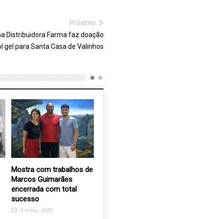
Próximo
a Distribuidora Farma faz doação
ol gel para Santa Casa de Valinhos
Mostra com trabalhos de
Recanto dos Velhinhos
Nova coz
Marcos Guimarães
de Valinhos vai implantar
Recanto 
encerrada com total
sistema de telemarketing
final
sucesso
31 jan, 2019
6 dez, 2
3 maio, 2022