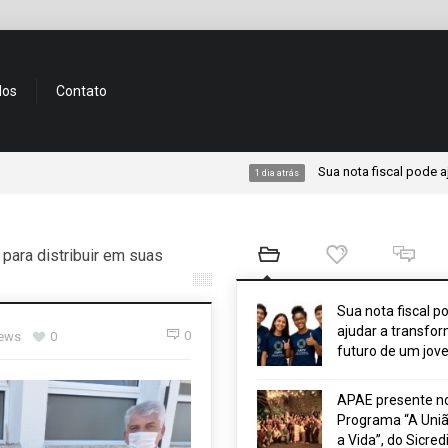
dos
Contato
Sua nota fiscal pode ajudar a tr
1 dia atrás
 para distribuir em suas
Sua nota fiscal p
ajudar a transfor
0
iews
0
futuro de um jov
APAE presente n
Programa “A Uniã
a Vida”, do Sicred