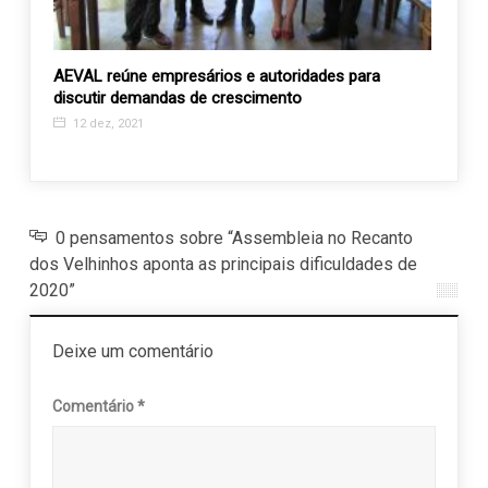
ebe
AEVAL reúne empresários e autoridades para
Insti
discutir demandas de crescimento
trein
12 dez, 2021
16 j
0 pensamentos sobre “Assembleia no Recanto
dos Velhinhos aponta as principais dificuldades de
2020”
Deixe um comentário
Comentário
*