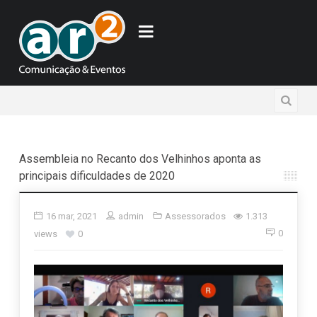
Assembleia no Recanto dos Velhinhos aponta as
principais dificuldades de 2020
16 mar, 2021
admin
Assessorados
1.313
0
views
0