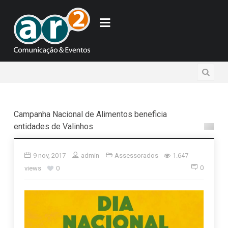
Campanha Nacional de Alimentos beneficia
entidades de Valinhos
9 nov, 2017
admin
Assessorados
1.647
0
views
0