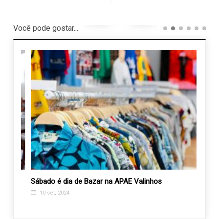
Você pode gostar...
nto
Sábado é dia de Bazar na APAE Valinhos
Prova
receb
10 set, 2024
3 ab