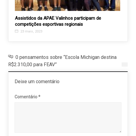
stas
Assistidos da APAE Valinhos participam de
Carna
competições esportivas regionais
Velhi
23 maio, 2023
18 f
0 pensamentos sobre “Escola Michigan destina
R$2.310,00 para FEAV”
Deixe um comentário
Comentário
*