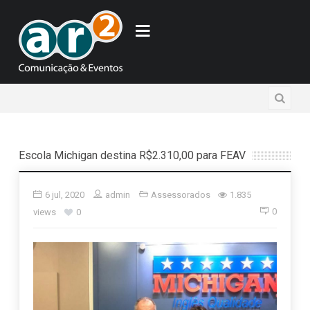
Escola Michigan destina R$2.310,00 para FEAV
6 jul, 2020
admin
Assessorados
1.835
0
views
0