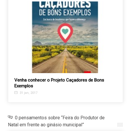
Venha conhecer o Projeto Caçadores de Bons
Domin
Exemplos
muito
31 jan, 2017
6 ju
0 pensamentos sobre “Feira do Produtor de
Natal em frente ao ginásio municipal”