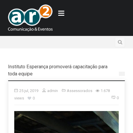
Instituto Esperança promoverá capacitação para
toda equipe
25 jul, 2019
admin
Assessorados
1.678
0
views
0