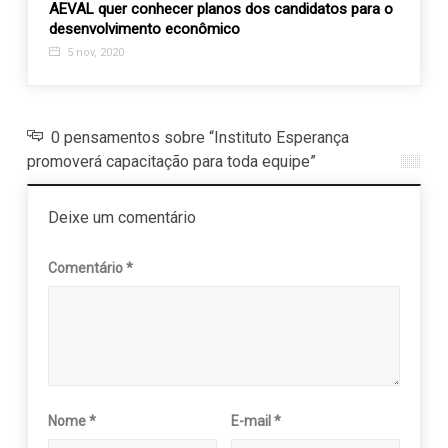
 da
AEVAL quer conhecer planos dos candidatos para o
Santa
desenvolvimento econômico
homen
5 nov, 2020
28 n
0 pensamentos sobre “Instituto Esperança
promoverá capacitação para toda equipe”
Deixe um comentário
Comentário
*
Nome
*
E-mail
*