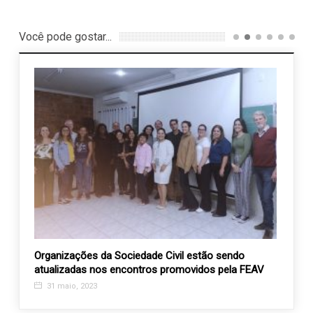
Você pode gostar...
vores
Organizações da Sociedade Civil estão sendo
ASSER
atualizadas nos encontros promovidos pela FEAV
jovens
31 maio, 2023
28 j