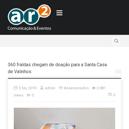
360 fraldas chegam de doação para a Santa Casa
de Valinhos
5 fev, 2019
admin
Assessorados
2.881
0
views
0