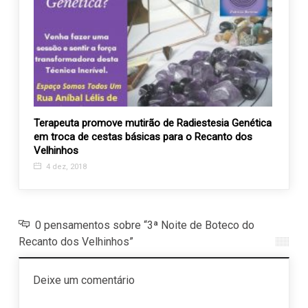
izza
Terapeuta promove mutirão de Radiestesia Genética
Jogo 
em troca de cestas básicas para o Recanto dos
Recan
Velhinhos
30 n
4 dez, 2018
0 pensamentos sobre “3ª Noite de Boteco do
Recanto dos Velhinhos”
Deixe um comentário