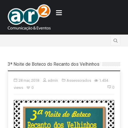
3ª Noite de Boteco do Recanto dos Velhinhos
28 mar, 2018
admin
Assessorados
1.454
0
views
0