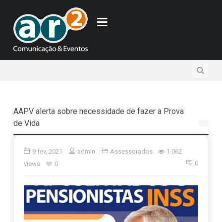
AAPV alerta sobre necessidade de fazer a Prova
de Vida
9 fev, 2021
admin
Assessorados
1.062
0
views
0