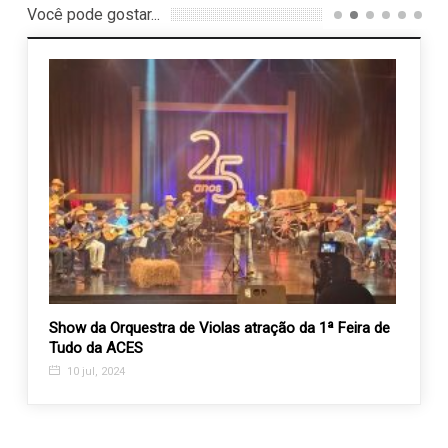
Você pode gostar...
rde
Show da Orquestra de Violas atração da 1ª Feira de
Ouvid
Tudo da ACES
traba
10 jul, 2024
25 s