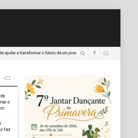
 a transformar o futuro de um jovem
APAE presente no P
4 dias atrás
ode
mar o
em
o
o faz
i