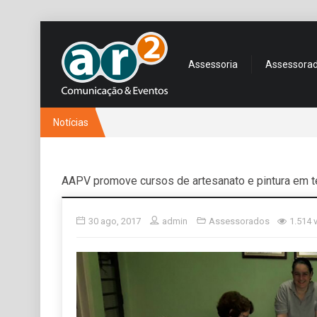
Assessoria
Assessora
Notícias
AAPV promove cursos de artesanato e pintura em t
30 ago, 2017
admin
Assessorados
1.514 