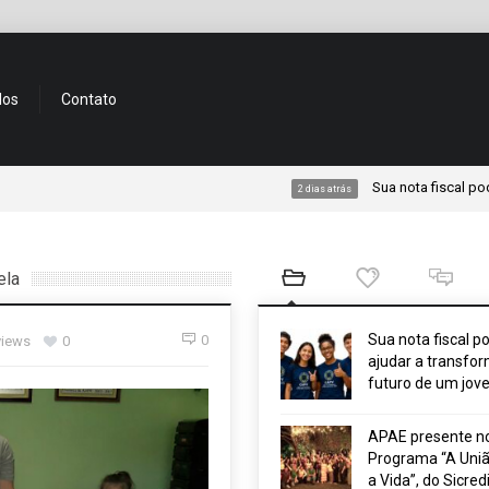
dos
Contato
Sua nota fiscal pode ajudar
2 dias atrás
ela
Sua nota fiscal p
0
views
0
ajudar a transfor
futuro de um jov
APAE presente n
Programa “A Uniã
a Vida”, do Sicred