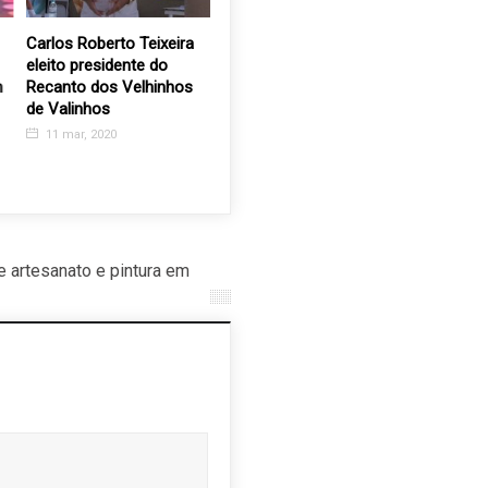
Carlos Roberto Teixeira
Alunos da APAE
Quer conq
eleito presidente do
reverenciam Padre
primeiro
n
Recanto dos Velhinhos
Leopoldo
é a sua c
de Valinhos
Empregos
20 fev, 2024
acontece
11 mar, 2020
no Patrul
22 abr, 2
artesanato e pintura em