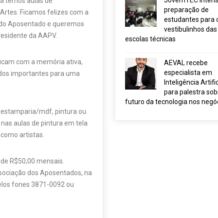
JovemTEC intensi
 lá temos aulas de
preparação de
 Artes. Ficamos felizes com a
estudantes para 
a do Aposentado e queremos
vestibulinhos das
residente da AAPV.
escolas técnicas
ficam com a memória ativa,
AEVAL recebe
especialista em
ados importantes para uma
Inteligência Artific
para palestra sob
futuro da tecnologia nos negó
 estamparia/mdf, pintura ou
 nas aulas de pintura em tela
como artistas.
 de R$50,00 mensais.
ssociação dos Aposentados, na
pelos fones 3871-0092 ou