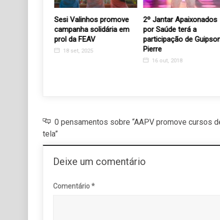
ntemplada
Sesi Valinhos promove
2º Jantar Apaixonados
stas básicas
campanha solidária em
por Saúde terá a
prol da FEAV
participação de Guipso
cados
Pierre
18 set, 2025
21
16 out, 2018
0 pensamentos sobre “AAPV promove cursos de 
tela”
Deixe um comentário
Comentário
*