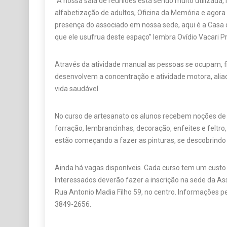
“A nossa sala de reuniões está sendo muito utilizada,
alfabetização de adultos, Oficina da Memória e agora
presença do associado em nossa sede, aqui é a Cas
que ele usufrua deste espaço” lembra Ovídio Vacari P
Através da atividade manual as pessoas se ocupam, 
desenvolvem a concentração e atividade motora, ali
vida saudável.
No curso de artesanato os alunos recebem noções de
forração, lembrancinhas, decoração, enfeites e feltro,
estão começando a fazer as pinturas, se descobrindo 
Ainda há vagas disponíveis. Cada curso tem um custo
Interessados deverão fazer a inscrição na sede da A
Rua Antonio Madia Filho 59, no centro. Informações 
3849-2656.