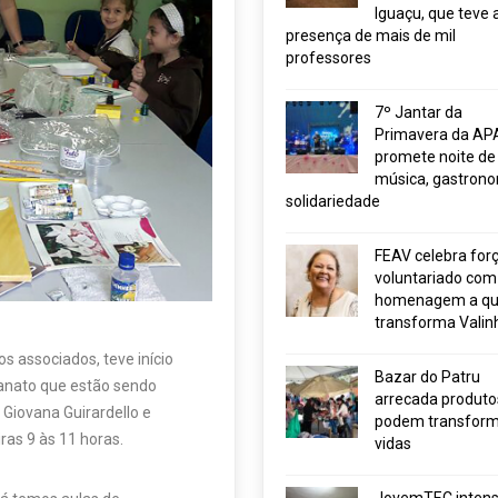
Iguaçu, que teve 
presença de mais de mil
professores
7º Jantar da
Primavera da AP
promete noite de
música, gastrono
solidariedade
FEAV celebra for
voluntariado com
homenagem a q
transforma Valin
s associados, teve início
Bazar do Patru
sanato que estão sendo
arrecada produto
 Giovana Guirardello e
podem transform
ras 9 às 11 horas.
vidas