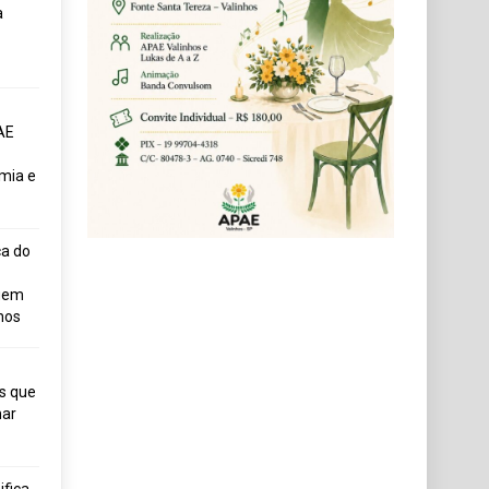
a
AE
mia e
ça do
uem
hos
s que
ar