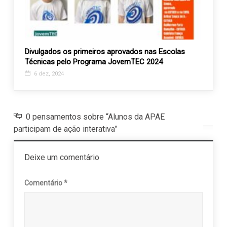
hos é
Divulgados os primeiros aprovados nas Escolas
Seman
Técnicas pelo Programa JovemTEC 2024
do Gr
6 dez, 2024
4 ma
0 pensamentos sobre “Alunos da APAE
participam de ação interativa”
Deixe um comentário
Comentário
*