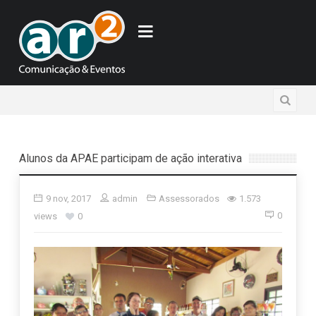
Alunos da APAE participam de ação interativa
9 nov, 2017
admin
Assessorados
1.573
0
views
0