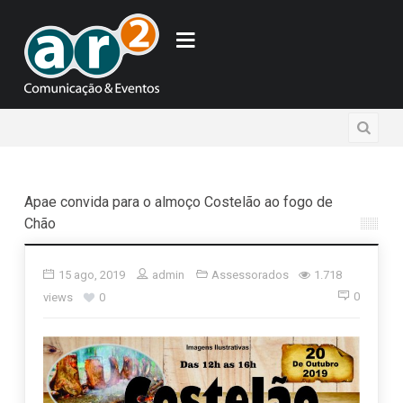
Apae convida para o almoço Costelão ao fogo de
Chão
15 ago, 2019
admin
Assessorados
1.718
0
views
0