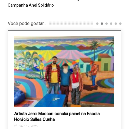
Campanha Anel Solidário
Você pode gostar...
uro
Artista Jerci Maccari conclui painel na Escola
Exposi
Horácio Salles Cunha
abert
26 nov, 2025
26 j