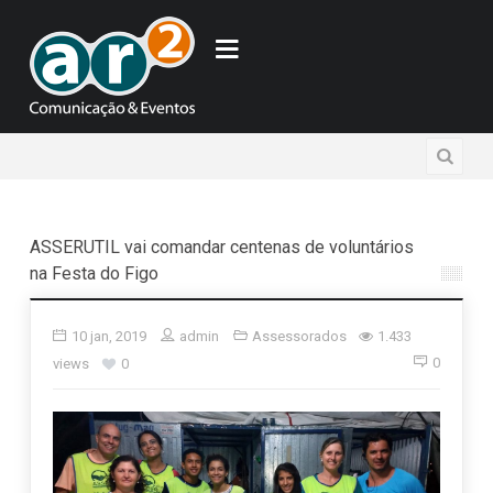
ASSERUTIL vai comandar centenas de voluntários
na Festa do Figo
10 jan, 2019
admin
Assessorados
1.433
0
views
0