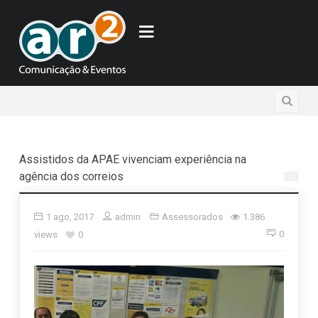
6 h
Assistidos da APAE vivenciam experiência na
agência dos correios
1 ago, 2017
admin
Assessorados
1.386
0
views
0