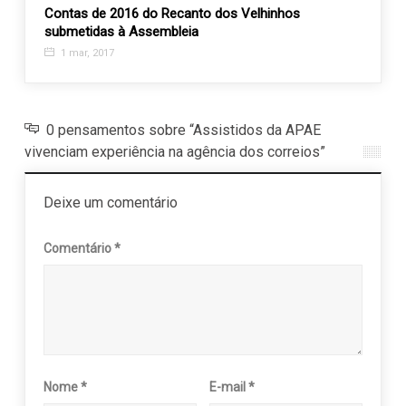
 Max
Contas de 2016 do Recanto dos Velhinhos
Santa
submetidas à Assembleia
selam
1 mar, 2017
2 ma
0 pensamentos sobre “Assistidos da APAE
vivenciam experiência na agência dos correios”
Deixe um comentário
Comentário
*
Nome
*
E-mail
*