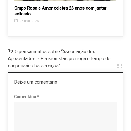
Grupo Rosa e Amor celebra 26 anos com jantar
Proje
solidário
conti
armár
25 mar, 2026
29 n
0 pensamentos sobre “Associação dos
Aposentados e Pensionistas prorroga o tempo de
suspensão dos serviços”
Deixe um comentário
Comentário
*