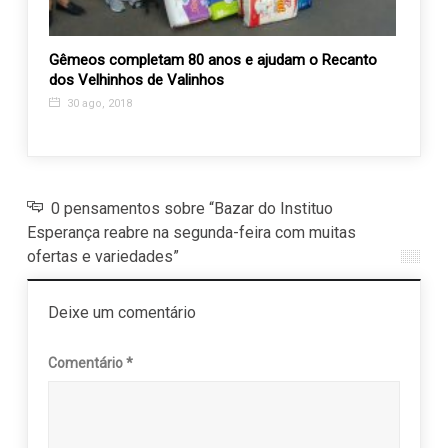
 APAE
Gêmeos completam 80 anos e ajudam o Recanto
Show 
dos Velhinhos de Valinhos
6 ab
30 ago, 2018
0 pensamentos sobre “Bazar do Instituo
Esperança reabre na segunda-feira com muitas
ofertas e variedades”
Deixe um comentário
Comentário
*