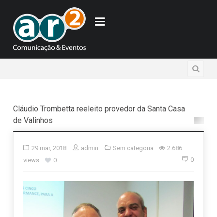
Cláudio Trombetta reeleito provedor da Santa Casa
de Valinhos
29 mar, 2018
admin
Sem categoria
2.686
0
views
0