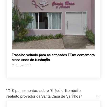
ta em
Trabalho voltado para as entidades FEAV comemora
Centr
cinco anos de fundação
com a
21 out, 2020
30 o
0 pensamentos sobre “Cláudio Trombetta
reeleito provedor da Santa Casa de Valinhos”