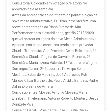
Consultoria. Colocado em votação o relatório foi
aprovado pela assembléia.
Antes da apresentação do 2º item da pauta: eleição da
nova mesa administrativa, Pr. Hiran Pimentel fez uma
breve apresentação do Plano Diretor de Alta
Performance para a estabilidade, gestão 2018/2020,
que vai nortear as ações da nova Mesa Administrativa.
Apenas uma chapa concorreu tendo como provedor:
Cláudio Trombetta, Vice-Provedor Celso Beltramini, 1ª
Secretária Cláudia Regina de Carvalho Brunello, 2ª
Secretária Maria Lizena Valente; 1º Tesoureiro Wagner
Domingos Ceroni, 2º Tesoureiro Pr. Anips Spina.
Mesários: Eduardo Mathias, José Aparecido Poli,
Marcos César Bortholotto, Paulo Alcídio Bandina, Padre
Dalmirio Djalma do Amaral.
Como suplentes: Moysés Antônio Moysés, Maria
Elizabeth Thielemann, Antônio Roberto Montero, Jesus
Donizete Piva.
Conselho Fiscal – Presidente José Luís Viel, Vice-