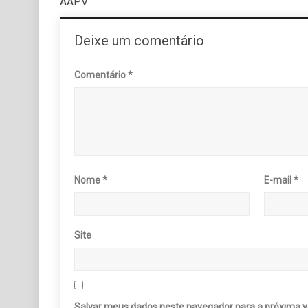
AAPV”
Deixe um comentário
Comentário
*
Nome
*
E-mail
*
Site
Salvar meus dados neste navegador para a próxima v