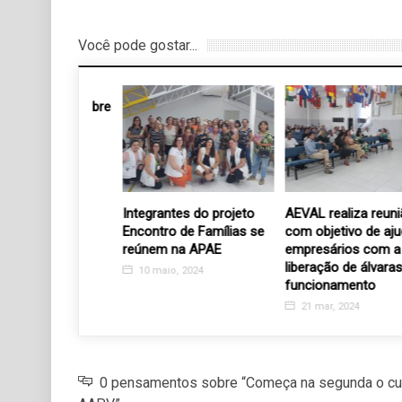
Você pode gostar...
na Matriz abre
 trazendo
ui
18
Integrantes do projeto
AEVAL realiza reunião
Encontro de Famílias se
com objetivo de ajudar
reúnem na APAE
empresários com a
liberação de álvaras de
10 maio, 2024
funcionamento
21 mar, 2024
0 pensamentos sobre “Começa na segunda o curs