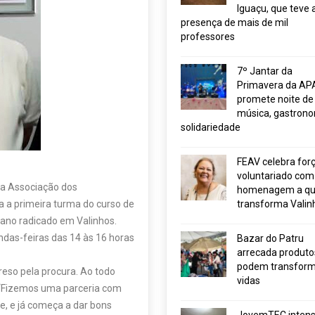
Iguaçu, que teve 
presença de mais de mil
professores
7º Jantar da
Primavera da AP
promete noite de
música, gastrono
solidariedade
FEAV celebra for
voluntariado com
 da Associação dos
homenagem a q
a a primeira turma do curso de
transforma Valin
liano radicado em Valinhos.
das-feiras das 14 às 16 horas
Bazar do Patru
arrecada produto
podem transform
reso pela procura. Ao todo
vidas
. “Fizemos uma parceria com
e, e já começa a dar bons