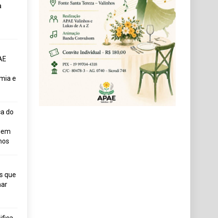
a
AE
mia e
ça do
uem
hos
s que
ar