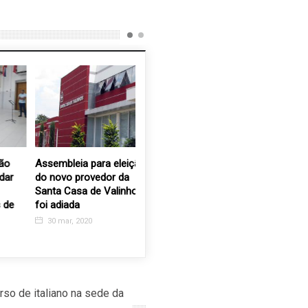
Assembleia para eleição
OAB Valinhos realiza
Sorteio d
do novo provedor da
painel sobre compliance
natal da
Santa Casa de Valinhos
e governança voltado a
três ass
foi adiada
pequenas e médias
19 dez, 
empresas
30 mar, 2020
24 out, 2025
o de italiano na sede da