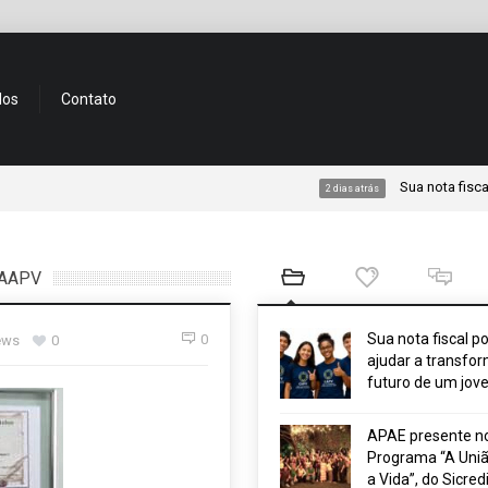
dos
Contato
Sua nota fiscal pode a
2 dias atrás
a AAPV
Sua nota fiscal p
0
ews
0
ajudar a transfor
futuro de um jov
APAE presente n
Programa “A Uniã
a Vida”, do Sicred