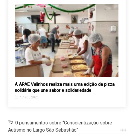
 FEAV
A APAE Valinhos realiza mais uma edição da pizza
Santa
solidária que une sabor e solidariedade
Brasí
17 abr, 2026
8 de
0 pensamentos sobre “Conscientização sobre
Autismo no Largo São Sebastião”