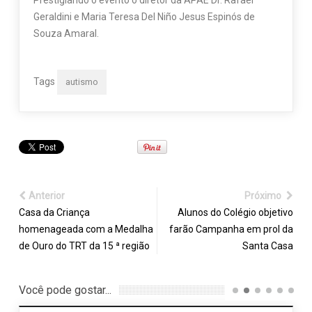
Prestigiando o evento o diretor da APAE Dr. Rafael
Geraldini e Maria Teresa Del Niño Jesus Espinós de
Souza Amaral.
Tags
autismo
Anterior
Próximo
Casa da Criança
Alunos do Colégio objetivo
homenageada com a Medalha
farão Campanha em prol da
de Ouro do TRT da 15 ª região
Santa Casa
Você pode gostar...