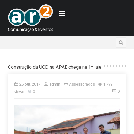
Construção da UCD na APAE chega na 1ª laje
25 out, 2017
admin
Assessorados
1.799
0
views
0