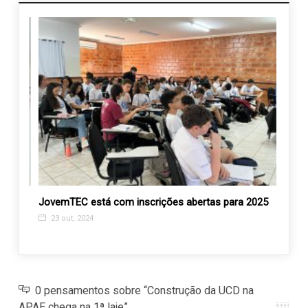
JovemTEC está com inscrições abertas para 2025
E vem
23 out, 2024
20 j
0 pensamentos sobre “Construção da UCD na
APAE chega na 1ª laje”